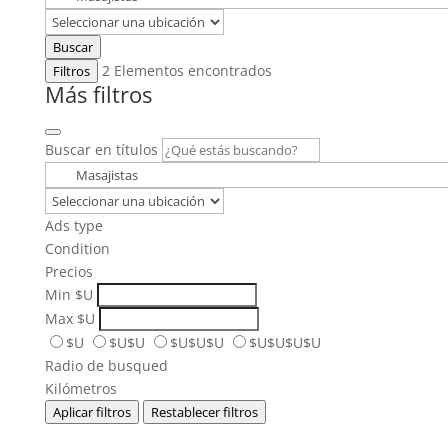
Buscar
2
Elementos encontrados
Filtros
Más filtros
Buscar en títulos
Ads type
Condition
Precios
Min
$U
Max
$U
$U
$U$U
$U$U$U
$U$U$U$U
Radio de busqued
Kilómetros
Aplicar filtros
Restablecer filtros