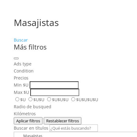
Masajistas
Buscar
Más filtros
Ads type
Condition
Precios
Min
$U
Max
$U
$U
$U$U
$U$U$U
$U$U$U$U
Radio de busqued
Kilómetros
Aplicar filtros
Restablecer filtros
Buscar en títulos