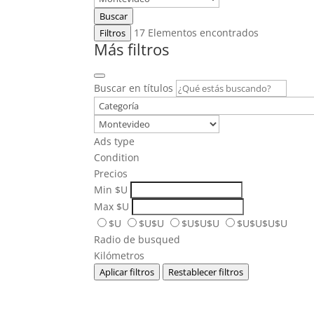
Buscar
17
Elementos encontrados
Filtros
Más filtros
Buscar en títulos
Ads type
Condition
Precios
Min
$U
Max
$U
$U
$U$U
$U$U$U
$U$U$U$U
Radio de busqued
Kilómetros
Aplicar filtros
Restablecer filtros