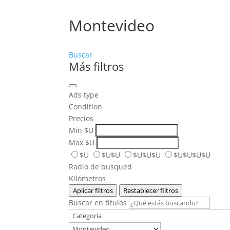
Montevideo
Buscar
Más filtros
Ads type
Condition
Precios
Min
$U
Max
$U
$U
$U$U
$U$U$U
$U$U$U$U
Radio de busqued
Kilómetros
Aplicar filtros
Restablecer filtros
Buscar en títulos