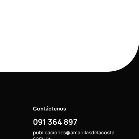
Contáctenos
091 364 897
publicaciones@amarillasdelacosta.
com.uy