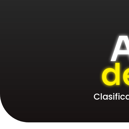
A
d
Clasifi