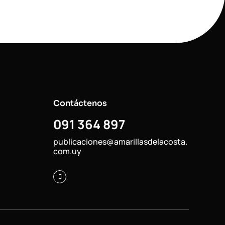
Contáctenos
091 364 897
publicaciones@amarillasdelacosta.
com.uy