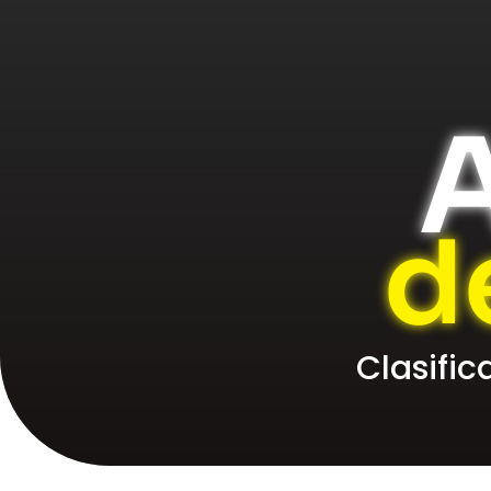
A
d
Clasifi