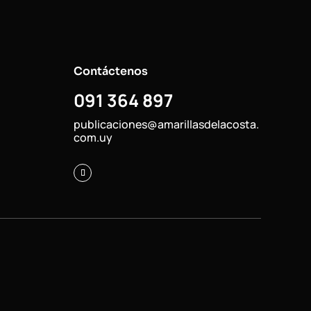
Contáctenos
091 364 897
publicaciones@amarillasdelacosta.
com.uy