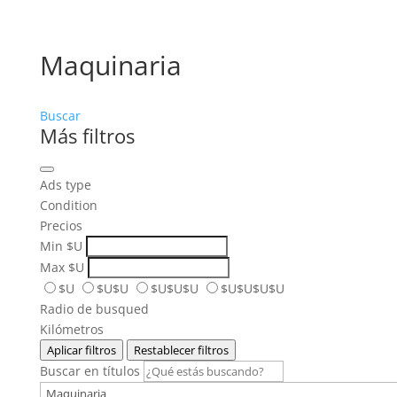
Maquinaria
Buscar
Más filtros
Ads type
Condition
Precios
Min
$U
Max
$U
$U
$U$U
$U$U$U
$U$U$U$U
Radio de busqued
Kilómetros
Aplicar filtros
Restablecer filtros
Buscar en títulos