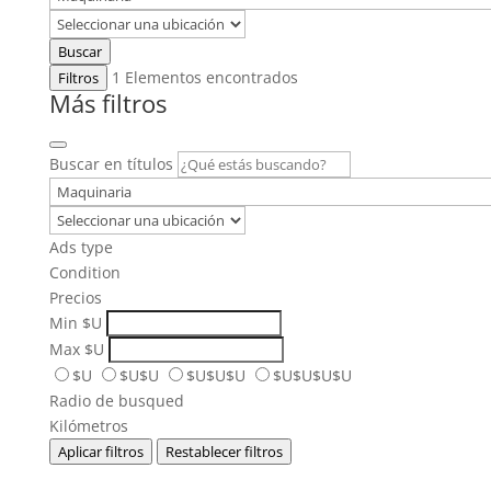
Buscar
1
Elementos encontrados
Filtros
Más filtros
Buscar en títulos
Ads type
Condition
Precios
Min
$U
Max
$U
$U
$U$U
$U$U$U
$U$U$U$U
Radio de busqued
Kilómetros
Aplicar filtros
Restablecer filtros