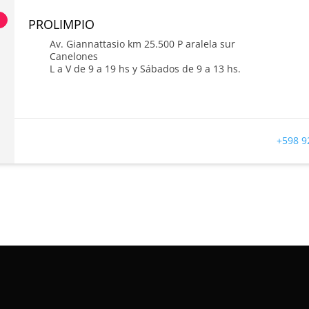
s
PROLIMPIO
Av. Giannattasio km 25.500 P aralela sur
Canelones
L a V de 9 a 19 hs y Sábados de 9 a 13 hs.
+598 9