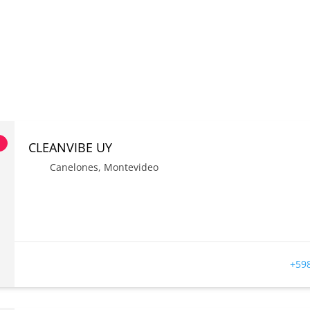
s
CLEANVIBE UY
Canelones
,
Montevideo
+598