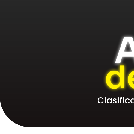
A
d
Clasifi