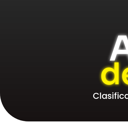
A
d
Clasifi