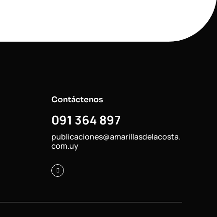
Contáctenos
091 364 897
publicaciones@amarillasdelacosta.
com.uy