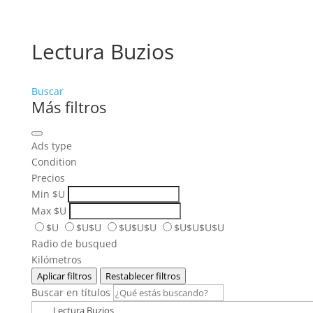
Lectura Buzios
Buscar
Más filtros
Ads type
Condition
Precios
Min
$U
Max
$U
$U
$U$U
$U$U$U
$U$U$U$U
Radio de busqued
Kilómetros
Aplicar filtros
Restablecer filtros
Buscar en títulos