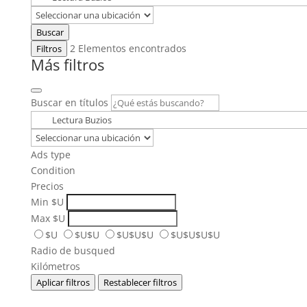
Buscar
2
Elementos encontrados
Filtros
Más filtros
Buscar en títulos
Ads type
Condition
Precios
Min
$U
Max
$U
$U
$U$U
$U$U$U
$U$U$U$U
Radio de busqued
Kilómetros
Aplicar filtros
Restablecer filtros