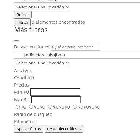
Buscar
3
Elementos encontrados
Filtros
Más filtros
Buscar en títulos
Ads type
Condition
Precios
Min
$U
Max
$U
$U
$U$U
$U$U$U
$U$U$U$U
Radio de busqued
Kilómetros
Aplicar filtros
Restablecer filtros