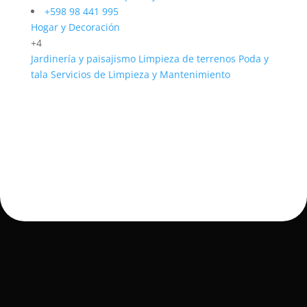
+598 98 441 995
Hogar y Decoración
+4
Jardinería y paisajismo
Limpieza de terrenos
Poda y
tala
Servicios de Limpieza y Mantenimiento