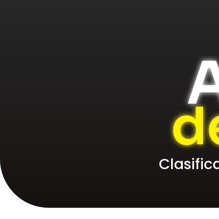
A
d
Clasifi