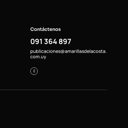
Contáctenos
091 364 897
publicaciones@amarillasdelacosta.
com.uy