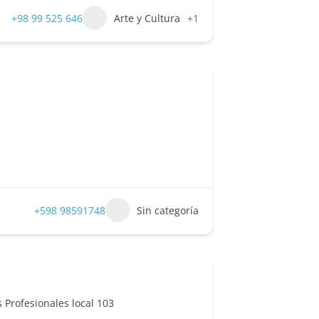
+98 99 525 646
Arte y Cultura
+1
+598 98591748
Sin categoría
s Profesionales local 103