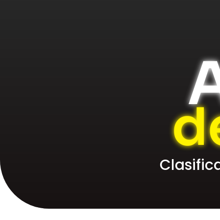
A
d
Clasifi