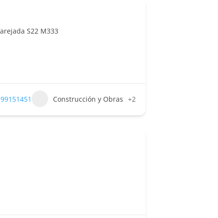
Marejada S22 M333
 99151451
Construcción y Obras
+2