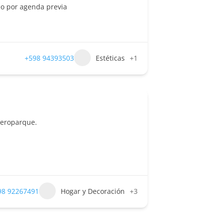
io por agenda previa
+598 94393503
Estéticas
+1
Aeroparque.
98 92267491
Hogar y Decoración
+3