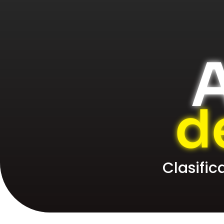
A
d
Clasifi