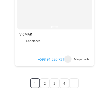
VICMAR
Canelones
+598 91 520 731
Maquinaria
1
2
3
4