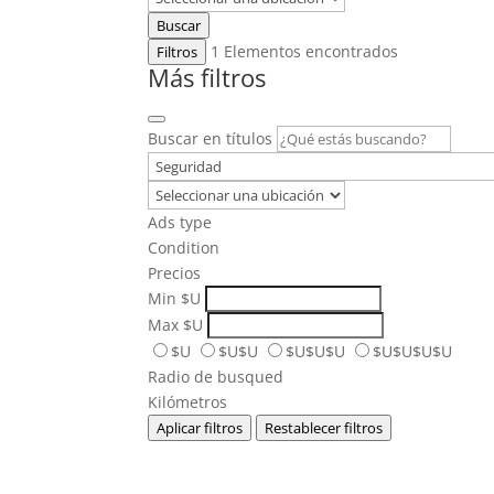
Buscar
1
Elementos encontrados
Filtros
Más filtros
Buscar en títulos
Ads type
Condition
Precios
Min
$U
Max
$U
$U
$U$U
$U$U$U
$U$U$U$U
Radio de busqued
Kilómetros
Aplicar filtros
Restablecer filtros