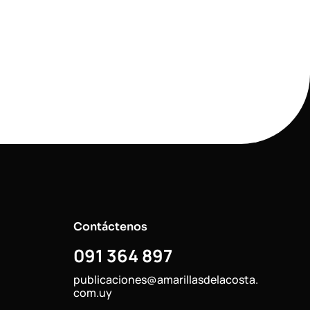
Contáctenos
091 364 897
publicaciones@amarillasdelacosta.
com.uy