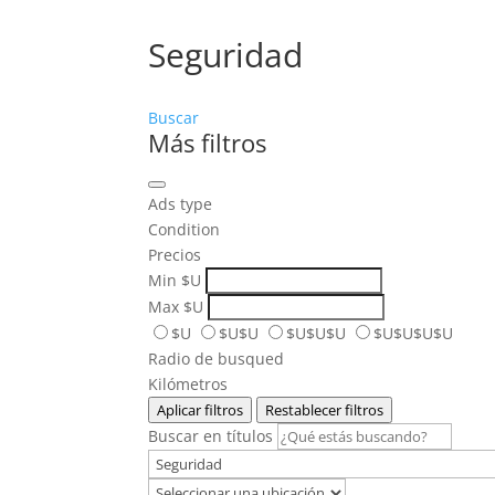
Seguridad
Buscar
Más filtros
Ads type
Condition
Precios
Min
$U
Max
$U
$U
$U$U
$U$U$U
$U$U$U$U
Radio de busqued
Kilómetros
Aplicar filtros
Restablecer filtros
Buscar en títulos