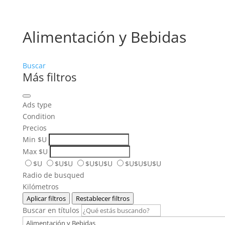
Alimentación y Bebidas
Buscar
Más filtros
Ads type
Condition
Precios
Min
$U
Max
$U
$U
$U$U
$U$U$U
$U$U$U$U
Radio de busqued
Kilómetros
Aplicar filtros
Restablecer filtros
Buscar en títulos