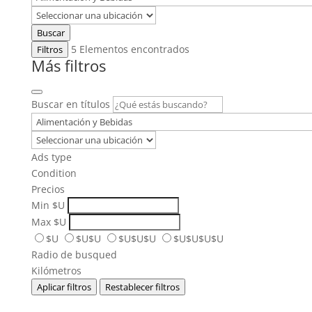
Buscar
5
Elementos encontrados
Filtros
Más filtros
Buscar en títulos
Ads type
Condition
Precios
Min
$U
Max
$U
$U
$U$U
$U$U$U
$U$U$U$U
Radio de busqued
Kilómetros
Aplicar filtros
Restablecer filtros